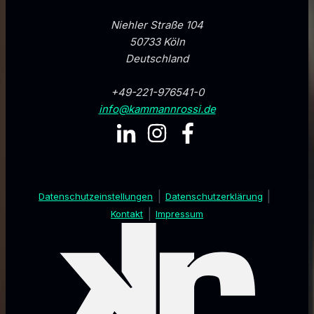
Niehler Straße 104
50733 Köln
Deutschland
+49-221-976541-0
info@kammannrossi.de
Datenschutz­einstellungen
Datenschutzerklärung
Kontakt
Impressum