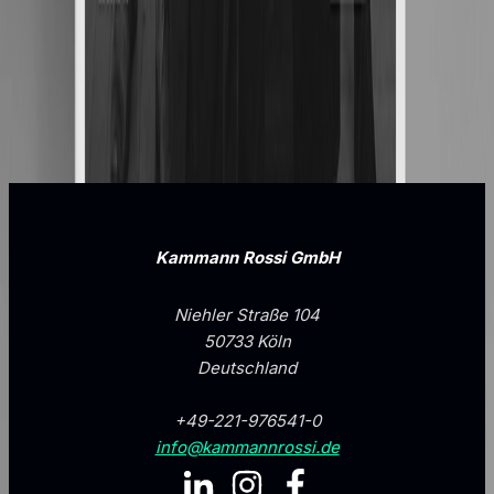
← Zurück zu allen Projekten
Kammann Rossi GmbH
Niehler Straße 104
50733 Köln
Deutschland
+49-221-976541-0
info@kammannrossi.de