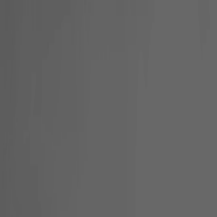
Skip to content
Suchen
Suchbegriff
Suchen
eingeben
Kontakt
AGENTUR
UNSERE LÖSUNGEN