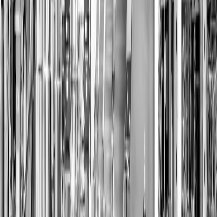
SDGs. Der Bericht 2018 stellte die
Stakeholder in den Mittelpunkt und nutzte
ein exploratives Frage-Set („Where, why,
when, who, what“) zur Darstellung von
technologischem Fortschritt und
Produktverantwortung. Die Berichte
wurden mehrfach international
ausgezeichnet und zählen zu den besten
Integrierten Berichten der Schweiz; im
Ranking der besten Schweizer
Geschäftsberichte führte Clariant über vier
Jahre die Spitzenposition an.