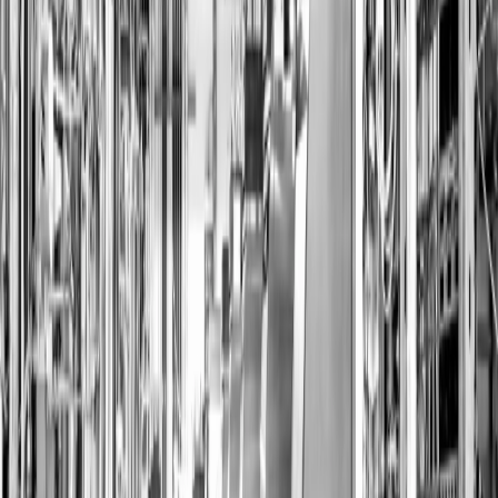
Der Integrierte Bericht 2019 („Here
WeGo“) wurde visuell als Radar
aufbereitet und kombinierte finanzielle
und nichtfinanzielle Elemente; er
orientierte sich am IIRC-Rahmenwerk und
den GRI-Standards und bewertete
Geschäftsaktivitäten entlang der UN